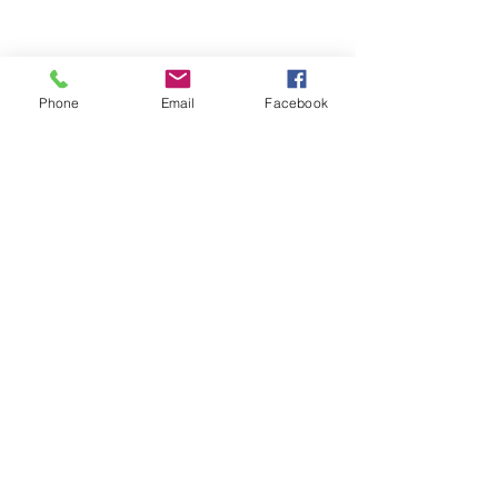
Phone
Email
Facebook
コメント
看板案件
模様替え
コメントを追加…
Copyright (c)
いなごデザインワークス
All Rights Reserved.
175 Design works