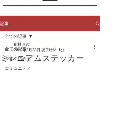
記事
全ての記事
稲村 喜久
全ての記事
2019年3月28日
読了時間: 1分
ミレニアムステッカー
今すぐ始める
コミュニティ