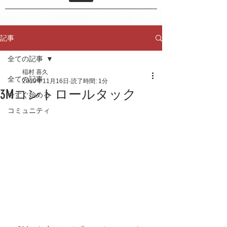
記事
全ての記事
稲村 喜久
全ての記事
2019年11月16日
読了時間: 1分
3Mコントロールタック
今すぐ始める
コミュニティ