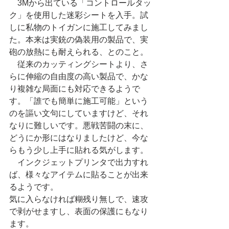
　3Mから出ている「コントロールタッ
ク」を使用した迷彩シートを入手。試
しに私物のトイガンに施工してみまし
た。本来は実銃の偽装用の製品で、実
砲の放熱にも耐えられる、とのこと。
　従来のカッティングシートより、さ
らに伸縮の自由度の高い製品で、かな
り複雑な局面にも対応できるようで
す。「誰でも簡単に施工可能」という
のを謳い文句にしていますけど、それ
なりに難しいです。悪戦苦闘の末に、
どうにか形にはなりましたけど、今な
らもう少し上手に貼れる気がします。
　インクジェットプリンタで出力すれ
ば、様々なアイテムに貼ることが出来
るようです。
気に入らなければ糊残り無しで、速攻
で剥がせますし、表面の保護にもなり
ます。