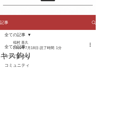
記事
全ての記事
稲村 喜久
全ての記事
2019年7月18日
読了時間: 1分
キス釣り
今すぐ始める
コミュニティ