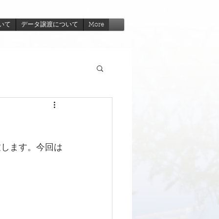
いて
データ譲渡について
More
致します。今回は