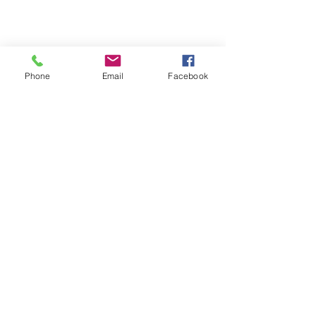
Phone
Email
Facebook
コメント
看板案件
模様替え
コメントを追加…
Copyright (c)
いなごデザインワークス
All Rights Reserved.