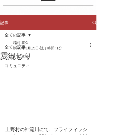
記事
全ての記事
稲村 喜久
全ての記事
2020年3月15日
読了時間: 1分
霙混じり
今すぐ始める
コミュニティ
上野村の神流川にて、フライフィッシ