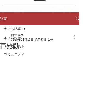
記事
全ての記事
稲村 喜久
全ての記事
2018年11月16日
読了時間: 1分
再始動
今すぐ始める
コミュニティ