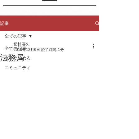
記事
全ての記事
稲村 喜久
全ての記事
2019年12月6日
読了時間: 1分
法務局
今すぐ始める
コミュニティ