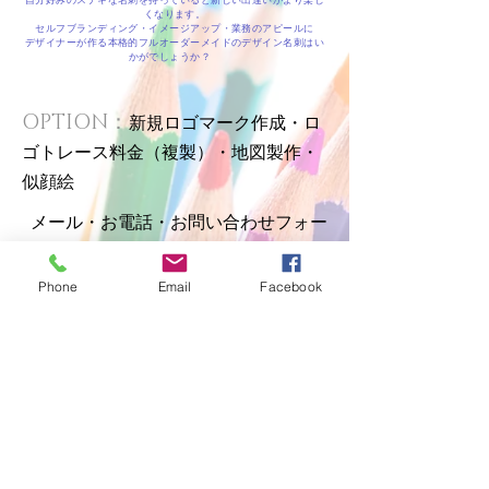
自分好みのステキな名刺を持っていると新しい出逢いがより楽し
くなります。
セルフブランディング・イメージアップ・業務のアピールに
デザイナーが作る本格的フルオーダーメイドのデザイン名刺はい
かがでしょうか？
OPTION：
新規ロゴマーク作成・
ロ
ゴトレース料金（複製）・
地図製作
​・
似顔絵
メール・お電話・お問い合わせフォー
ムから
​お気軽にお問い合わせく
Phone
Email
Facebook
ださい。